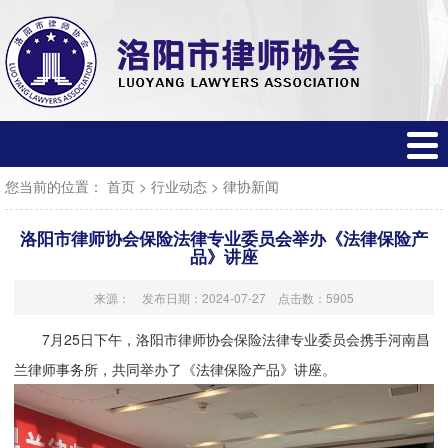
网
站
关
首
于
行
页
协
业
行
您当前的位置：
首页
>
行业动态
>
律协新闻
会
党
业
工
洛阳市律师协会保险法律专业委员会举办《法律保险产
建
动
作
专
品》讲座
态
委
业
公
来源： 发布日期：2024-07-27 点击数：5905
7月25日下午，洛阳市律师协会保险法律专业委员会携手河南昌
员
委
众
律
兰律师事务所，共同举办了《法律保险产品》讲座。
会
员
服
师
联
会
务
服
系