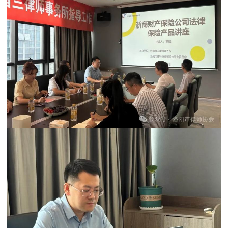
务
我
们